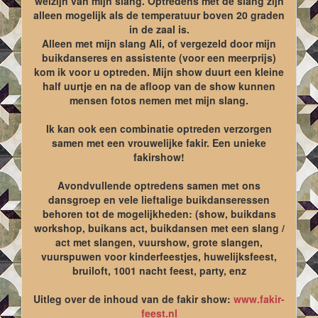
welzijn van mijn slang. Optredens met de slang zijn
alleen mogelijk als de temperatuur boven 20 graden
in de zaal is.
Alleen met mijn slang Ali, of vergezeld door mijn
buikdanseres en assistente (voor een meerprijs)
kom ik voor u optreden. Mijn show duurt een kleine
half uurtje en na de afloop van de show kunnen
mensen fotos nemen met mijn slang.
Ik kan ook een combinatie optreden verzorgen
samen met een vrouwelijke fakir. Een unieke
fakirshow!
Avondvullende optredens samen met ons
dansgroep en vele lieftalige buikdanseressen
behoren tot de mogelijkheden: (show, buikdans
workshop, buikans act, buikdansen met een slang /
act met slangen, vuurshow, grote slangen,
vuurspuwen voor kinderfeestjes, huwelijksfeest,
bruiloft, 1001 nacht feest, party, enz
Uitleg over de inhoud van de fakir show:
www.fakir-
feest.nl