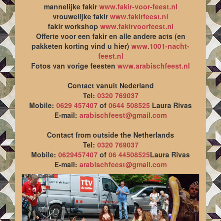
mannelijke fakir
www.fakir-voor-feest.nl
vrouwelijke fakir
www.fakirfeest.nl
fakir workshop
www.fakirvoorfeest.nl
Offerte voor een fakir en alle andere acts (en
pakketen korting vind u hier)
www.1001-nacht-
feest.nl
Fotos van vorige feesten
www.arabischfeest.nl
Contact vanuit Nederland
Tel:
0320 769037
Mobile:
0629 457407
of
0644 508525
Laura Rivas
E-mail:
arabischfeest@gmail.com
Contact from outside the Netherlands
Tel:
0320 769037
Mobile:
0629457407
of
06 44508525
Laura Rivas
E-mail:
arabischfeest@gmail.com