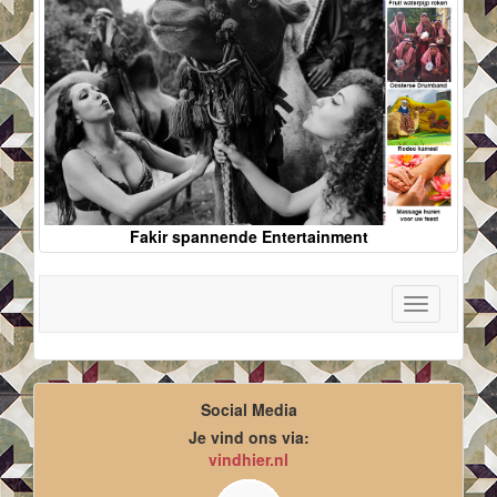
Fakir spannende Entertainment
Toggle
navigation
Social Media
Je vind ons via:
vindhier.nl